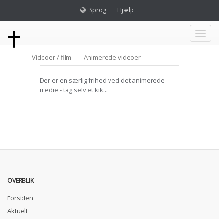
Sprog
Hjælp
Toggl
Videoer / film
Animerede videoer
naviga
Der er en særlig frihed ved det animerede
medie - tag selv et kik...
OVERBLIK
Forsiden
Aktuelt