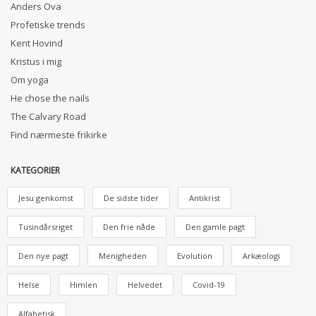
Anders Ova
Profetiske trends
Kent Hovind
Kristus i mig
Om yoga
He chose the nails
The Calvary Road
Find nærmeste frikirke
KATEGORIER
Jesu genkomst
De sidste tider
Antikrist
Tusindårsriget
Den frie nåde
Den gamle pagt
Den nye pagt
Menigheden
Evolution
Arkæologi
Helse
Himlen
Helvedet
Covid-19
Alfabetisk