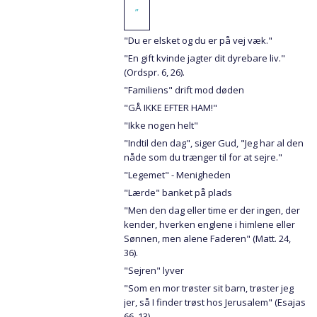
”
"Du er elsket og du er på vej væk."
"En gift kvinde jagter dit dyrebare liv."
(Ordspr. 6, 26).
"Familiens" drift mod døden
"GÅ IKKE EFTER HAM!"
"Ikke nogen helt"
"Indtil den dag", siger Gud, "Jeg har al den
nåde som du trænger til for at sejre."
"Legemet" - Menigheden
"Lærde" banket på plads
"Men den dag eller time er der ingen, der
kender, hverken englene i himlene eller
Sønnen, men alene Faderen" (Matt. 24,
36).
"Sejren" lyver
"Som en mor trøster sit barn, trøster jeg
jer, så I finder trøst hos Jerusalem" (Esajas
66, 13).