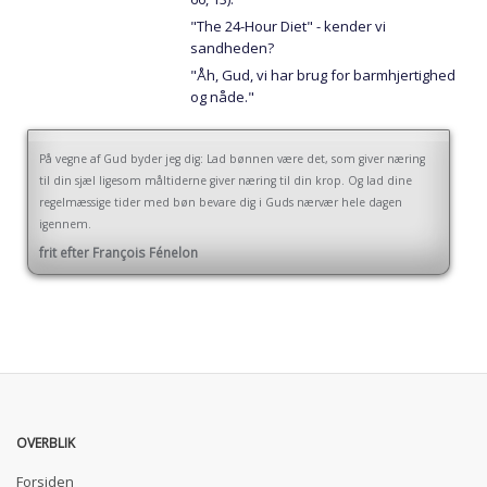
"The 24-Hour Diet" - kender vi
sandheden?
"Åh, Gud, vi har brug for barmhjertighed
og nåde."
På vegne af Gud byder jeg dig: Lad bønnen være det, som giver næring
til din sjæl ligesom måltiderne giver næring til din krop. Og lad dine
regelmæssige tider med bøn bevare dig i Guds nærvær hele dagen
igennem.
frit efter François Fénelon
OVERBLIK
Forsiden