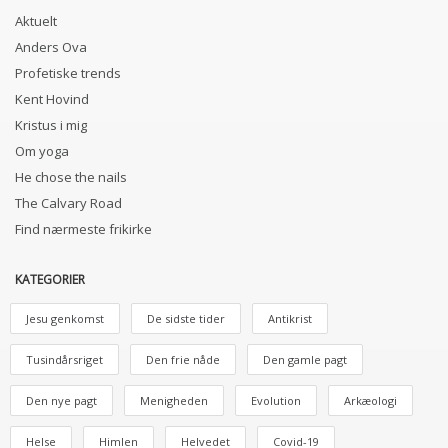
Aktuelt
Anders Ova
Profetiske trends
Kent Hovind
Kristus i mig
Om yoga
He chose the nails
The Calvary Road
Find nærmeste frikirke
KATEGORIER
Jesu genkomst
De sidste tider
Antikrist
Tusindårsriget
Den frie nåde
Den gamle pagt
Den nye pagt
Menigheden
Evolution
Arkæologi
Helse
Himlen
Helvedet
Covid-19