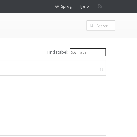
Sprog
Hjælp
Find i tabel: