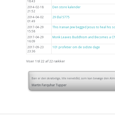
18:43
2014-02-18
Den store kalender
21:52
2014-04-02
29 Elul 5775
01:49
2017-04-29
This Iranian Jew begged Jesus to heal his s
15:58
2017-04-29
Monk Leaves Buddhism and Becomes a Chr
16:09
2017-09-23
101 profetier om de sidste dage
23:36
Viser 1 til 22 af 22 rækker
Bøn er den skrøbelige, lille nervetråd, som kan bevæge den Alm
Martin Farquhar Tupper