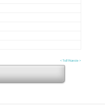
< Tidl
1
Næste >