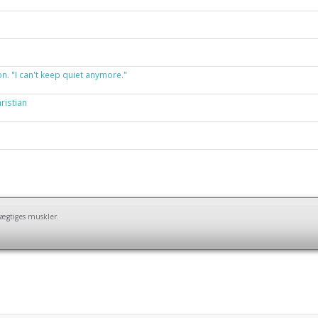
on. "I can't keep quiet anymore."
istian
ægtiges muskler.