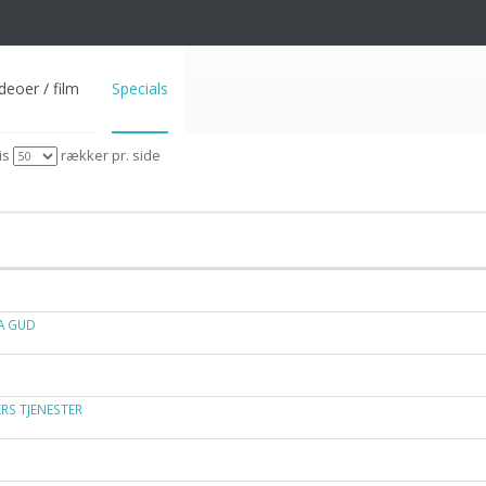
deoer / film
Specials
is
rækker pr. side
A GUD
ERS TJENESTER