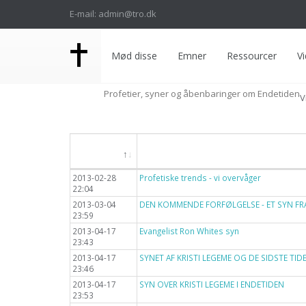
E-mail: admin@tro.dk
Mød disse
Emner
Ressourcer
Vi
Profetier, syner og åbenbaringer om Endetiden
V
Dato
Titel
2013-02-28
Profetiske trends - vi overvåger
22:04
2013-03-04
DEN KOMMENDE FORFØLGELSE - ET SYN FR
23:59
2013-04-17
Evangelist Ron Whites syn
23:43
2013-04-17
SYNET AF KRISTI LEGEME OG DE SIDSTE TID
23:46
2013-04-17
SYN OVER KRISTI LEGEME I ENDETIDEN
23:53